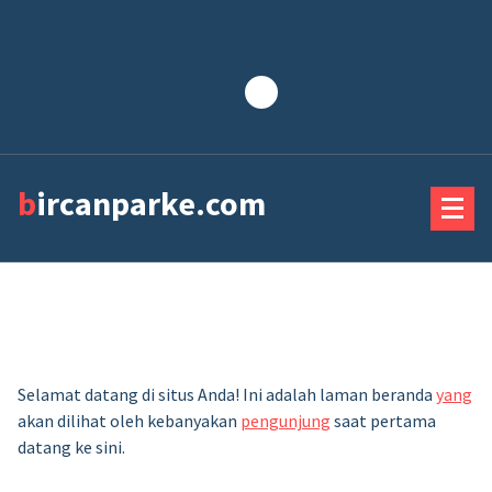
Lewati
ke
konten
bircanparke.com
Selamat datang di situs Anda! Ini adalah laman beranda
yang
akan dilihat oleh kebanyakan
pengunjung
saat pertama
datang ke sini.