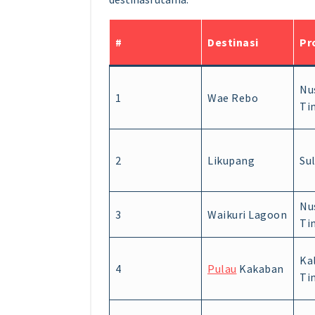
#
Destinasi
Pr
Nu
1
Wae Rebo
Ti
2
Likupang
Su
Nu
3
Waikuri Lagoon
Ti
Ka
4
Pulau
Kakaban
Ti