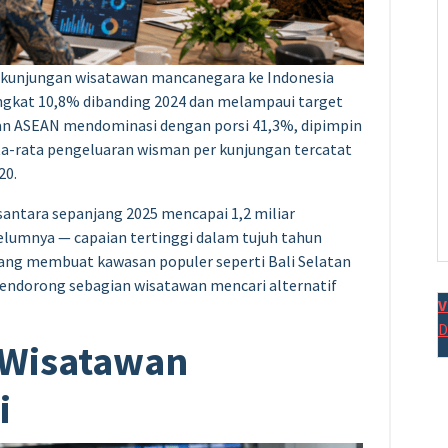
, kunjungan wisatawan mancanegara ke Indonesia
ngkat 10,8% dibanding 2024 dan melampaui target
wan ASEAN mendominasi dengan porsi 41,3%, dipimpin
ata-rata pengeluaran wisman per kunjungan tercatat
20.
santara sepanjang 2025 mencapai 1,2 miliar
elumnya — capaian tertinggi dalam tujuh tahun
 yang membuat kawasan populer seperti Bali Selatan
mendorong sebagian wisatawan mencari alternatif
V
D
 Wisatawan
i