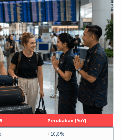
5
Perubahan (YoY)
a
+10,8%