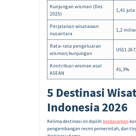
Kunjungan wisman (Des
1,41 juta
2025)
Perjalanan wisatawan
1,2 milia
nusantara
Rata-rata pengeluaran
US$1.267
wisman/kunjungan
Kontribusi wisman asal
41,3%
ASEAN
5 Destinasi Wis
Indonesia 2026
Kelima destinasi ini dipilih
berdasarkan
kom
pengembangan resmi pemerintah, dan ting
destinasi utama.