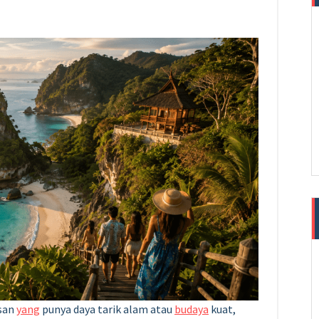
san
yang
punya daya tarik alam atau
budaya
kuat,