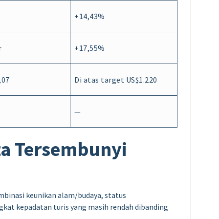
+14,43%
r
+17,55%
,07
Di atas target US$1.220
—
ata Tersembunyi
binasi keunikan alam/budaya, status
kat kepadatan turis yang masih rendah dibanding