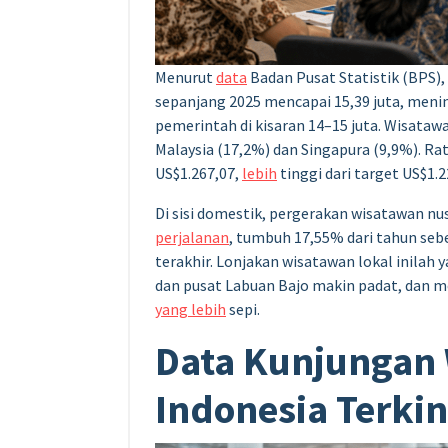
Menurut
data
Badan Pusat Statistik (BPS)
sepanjang 2025 mencapai 15,39 juta, meni
pemerintah di kisaran 14–15 juta. Wisata
Malaysia (17,2%) dan Singapura (9,9%). R
US$1.267,07,
lebih
tinggi dari target US$1.2
Di sisi domestik, pergerakan wisatawan nu
perjalanan
, tumbuh 17,55% dari tahun seb
terakhir. Lonjakan wisatawan lokal inilah
dan pusat Labuan Bajo makin padat, dan 
yang lebih
sepi.
Data Kunjungan
Indonesia Terkin