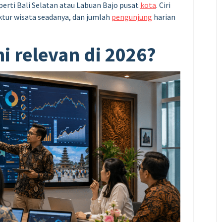
erti Bali Selatan atau Labuan Bajo pusat
kota
. Ciri
ktur wisata seadanya, dan jumlah
pengunjung
harian
i relevan di 2026?