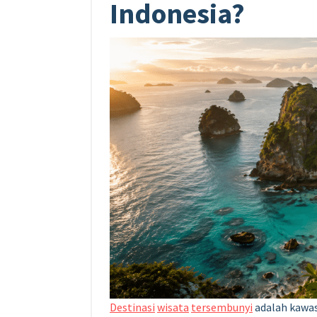
Indonesia?
Destinasi
wisata
tersembunyi
adalah kawa