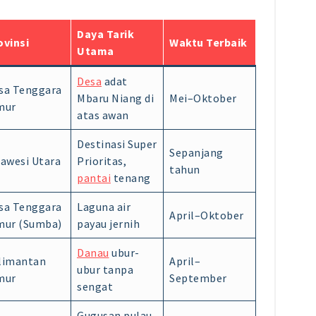
Daya Tarik
ovinsi
Waktu Terbaik
Utama
Desa
adat
sa Tenggara
Mbaru Niang di
Mei–Oktober
mur
atas awan
Destinasi Super
Sepanjang
lawesi Utara
Prioritas,
tahun
pantai
tenang
sa Tenggara
Laguna air
April–Oktober
mur (Sumba)
payau jernih
Danau
ubur-
limantan
April–
ubur tanpa
mur
September
sengat
Gugusan pulau,