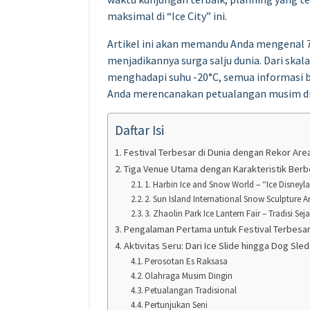
maksimal di “Ice City” ini.
Artikel ini akan memandu Anda mengenal 7
menjadikannya surga salju dunia. Dari ska
menghadapi suhu -20°C, semua informasi b
Anda merencanakan petualangan musim din
Daftar Isi
Festival Terbesar di Dunia dengan Rekor Are
Tiga Venue Utama dengan Karakteristik Ber
1. Harbin Ice and Snow World – “Ice Disneyl
2. Sun Island International Snow Sculpture A
3. Zhaolin Park Ice Lantern Fair – Tradisi Sej
Pengalaman Pertama untuk Festival Terbesar
Aktivitas Seru: Dari Ice Slide hingga Dog Sle
Perosotan Es Raksasa
Olahraga Musim Dingin
Petualangan Tradisional
Pertunjukan Seni