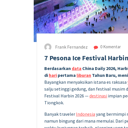
Frank Fernandez
0 Komentar
7 Pesona Ice Festival Harbi
Berdasarkan
data
China Daily 2026, Har
di
hari
pertama
liburan
Tahun Baru, meni
Bayangkan menyaksikan istana es raksasa
salju setinggi gedung, dan festival musim d
Festival Harbin 2026 —
destinasi
impian pec
Tiongkok.
Banyak traveler
Indonesia
yang bermimpi m
namun bingung dari mana memulai. Dari p
waktu kunjungan terbaik, planning yang t