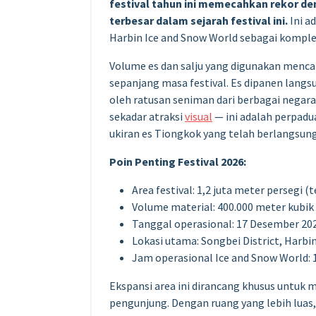
festival tahun ini memecahkan rekor d
terbesar dalam sejarah festival ini.
Ini a
Harbin Ice and Snow World sebagai kompleks 
Volume es dan salju yang digunakan mencap
sepanjang masa festival. Es dipanen langs
oleh ratusan seniman dari berbagai negara
sekadar atraksi
visual
— ini adalah perpadu
ukiran es Tiongkok yang telah berlangsung
Poin Penting Festival 2026:
Area festival: 1,2 juta meter persegi (
Volume material: 400.000 meter kubik 
Tanggal operasional: 17 Desember 2025
Lokasi utama: Songbei District, Harbi
Jam operasional Ice and Snow World: 11
Ekspansi area ini dirancang khusus untuk
pengunjung. Dengan ruang yang lebih luas