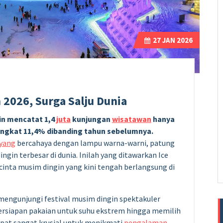
27
JAN 2026
n 2026, Surga Salju Dunia
bin mencatat 1,4
juta
kunjungan
wisatawan
hanya
ngkat 11,4% dibanding tahun sebelumnya.
yang
bercahaya dengan lampu warna-warni, patung
ingin terbesar di dunia. Inilah yang ditawarkan Ice
inta musim dingin yang kini tengah berlangsung di
engunjungi festival musim dingin spektakuler
ersiapan pakaian untuk suhu ekstrem hingga memilih
epat sangat krusial untuk menikmati
pengalaman