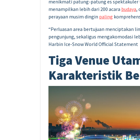
menikmati patung-patung es spektakuler ta
menampilkan lebih dari 200 acara
budaya
,
perayaan musim dingin
paling
komprehensi
“Perluasan area bertujuan menciptakan li
pengunjung, sekaligus mengakomodasi lebih
Harbin Ice-Snow World Official Statement
Tiga Venue Uta
Karakteristik B