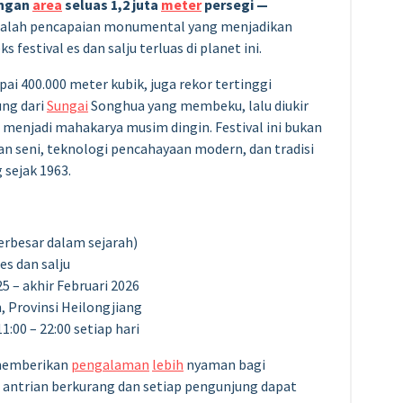
engan
area
seluas 1,2 juta
meter
persegi —
dalah pencapaian monumental yang menjadikan
festival es dan salju terluas di planet ini.
ai 400.000 meter kubik, juga rekor tertinggi
ung dari
Sungai
Songhua yang membeku, lalu diukir
 menjadi mahakarya musim dingin. Festival ini bukan
an seni, teknologi pencahayaan modern, dan tradisi
 sejak 1963.
terbesar dalam sejarah)
es dan salju
 – akhir Februari 2026
n, Provinsi Heilongjiang
:00 – 22:00 setiap hari
 memberikan
pengalaman
lebih
nyaman bagi
, antrian berkurang dan setiap pengunjung dapat