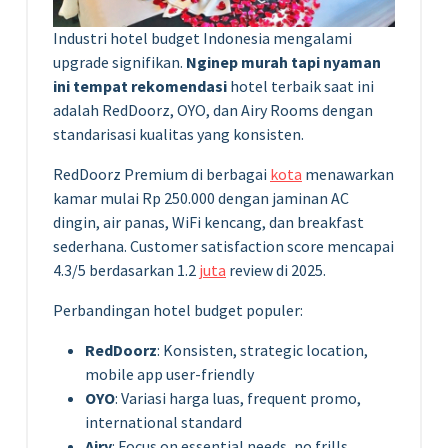
Industri hotel budget Indonesia mengalami
upgrade signifikan.
Nginep murah tapi nyaman
ini tempat rekomendasi
hotel terbaik saat ini
adalah RedDoorz, OYO, dan Airy Rooms dengan
standarisasi kualitas yang konsisten.
RedDoorz Premium di berbagai
kota
menawarkan
kamar mulai Rp 250.000 dengan jaminan AC
dingin, air panas, WiFi kencang, dan breakfast
sederhana. Customer satisfaction score mencapai
4.3/5 berdasarkan 1.2
juta
review di 2025.
Perbandingan hotel budget populer:
RedDoorz
: Konsisten, strategic location,
mobile app user-friendly
OYO
: Variasi harga luas, frequent promo,
international standard
Airy
: Focus on essential needs, no frills