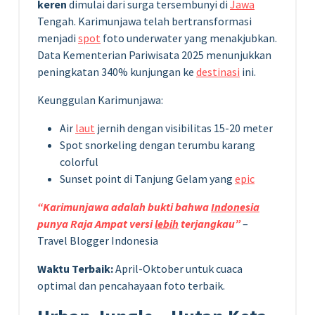
keren
dimulai dari surga tersembunyi di
Jawa
Tengah. Karimunjawa telah bertransformasi
menjadi
spot
foto underwater yang menakjubkan.
Data Kementerian Pariwisata 2025 menunjukkan
peningkatan 340% kunjungan ke
destinasi
ini.
Keunggulan Karimunjawa:
Air
laut
jernih dengan visibilitas 15-20 meter
Spot snorkeling dengan terumbu karang
colorful
Sunset point di Tanjung Gelam yang
epic
“Karimunjawa adalah bukti bahwa
Indonesia
punya Raja Ampat versi
lebih
terjangkau”
–
Travel Blogger Indonesia
Waktu Terbaik:
April-Oktober untuk cuaca
optimal dan pencahayaan foto terbaik.