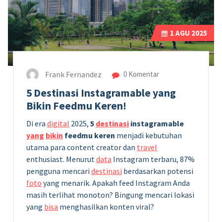
1
AGU 2025
Frank Fernandez
0 Komentar
5 Destinasi Instagramable yang
Bikin Feedmu Keren!
Di era
digital
2025,
5
destinasi
instagramable
yang
bikin
feedmu keren
menjadi kebutuhan
utama para content creator dan
travel
enthusiast. Menurut
data
Instagram terbaru, 87%
pengguna mencari
destinasi
berdasarkan potensi
foto
yang menarik. Apakah feed Instagram Anda
masih terlihat monoton? Bingung mencari lokasi
yang
bisa
menghasilkan konten viral?