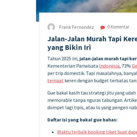
Frank Fernandez
0 Komentar
Jalan-Jalan Murah Tapi Ker
yang Bikin Iri
Tahun 2025 ini,
jalan-jalan murah tapi ker
Kementerian Pariwisata
Indonesia
, 73%
G
per trip domestik. Tapi masalahnya, bany
tempat
keren dengan budget terbatas tanp
Gue bakal kasih tau strategi jitu yang udah 
memorable tanpa nguras tabungan. Artikel 
dompet lagi tipis, atau lo yang pengen nab
Daftar isi yang bakal gue bahas:
Waktu terbaik booking tiket buat dap