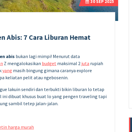
30
SEP 2025
en Abis: 7 Cara Liburan Hemat
en abis
bukan lagi mimpi! Menurut data
en
Z mengalokasikan
budget
maksimal 2
juta
rupiah
ak
yang
masih bingung gimana caranya explore
a keliatan pelit atau ngebosenin.
gue lakuin sendiri dan terbukti bikin liburan lo tetap
ini dibuat khusus buat lo yang pengen traveling tapi
ung sambil tetep jalan-jalan.
etin harga murah