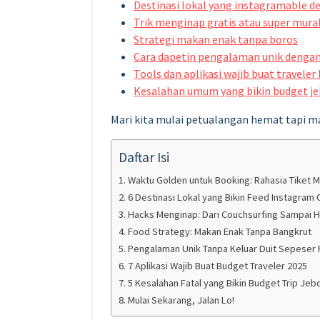
Destinasi lokal yang instagramable 
Trik menginap gratis atau super mura
Strategi makan enak tanpa boros
Cara dapetin pengalaman unik dengan
Tools dan aplikasi wajib buat travele
Kesalahan umum yang bikin budget je
Mari kita mulai petualangan hemat tapi ma
Daftar Isi
Waktu Golden untuk Booking: Rahasia Tiket 
6 Destinasi Lokal yang Bikin Feed Instagram 
Hacks Menginap: Dari Couchsurfing Sampai H
Food Strategy: Makan Enak Tanpa Bangkrut
Pengalaman Unik Tanpa Keluar Duit Sepeser 
7 Aplikasi Wajib Buat Budget Traveler 2025
5 Kesalahan Fatal yang Bikin Budget Trip Jebo
Mulai Sekarang, Jalan Lo!