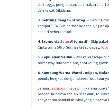
dari Jogja, penginapan, dan makan 2 hari.
dan kawah Sikidang.
3. Belitung dengan Strategi
– Gabung rom
sampai 60%. Gue pernah ke sana 1,2 juta a
sendiri beberapa kali.
4. Bromo via
Jalur
Alternatif
– Skip paket
Cinta cuma 50rb. Sunrise tetep dapet,
foto
5. Kepulauan Seribu
– Weekend escape cuma
homestay 200rb/malam, snorkeling gratis 
6. Kampung Warna-Warni Jodipan, Mala
penuh, lengkap dengan street food tour ya
Semua
destinasi
ini gue pilih karena punya 
rendah. Kuncinya adalah riset dulu, follow
tanya sama penduduk lokal yang biasanya l