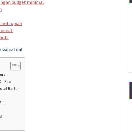
dengan budget minimal
h
 nol rupiah
r hemat
bol#
ksimal ini!
Murah
On Fire
otel Barter
Pun
l