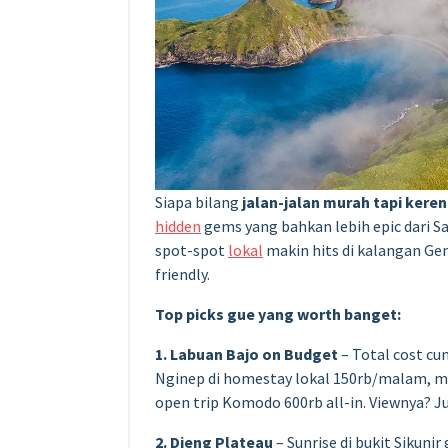
Siapa bilang
jalan-jalan murah tapi keren
hidden
gems yang bahkan lebih epic dari Sa
spot-spot
lokal
makin hits di kalangan Gen
friendly.
Top picks gue yang worth banget:
1. Labuan Bajo on Budget
– Total cost cum
Nginep di homestay lokal 150rb/malam, ma
open trip Komodo 600rb all-in. Viewnya? J
2. Dieng Plateau
– Sunrise di bukit Sikunir