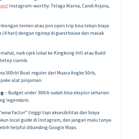
Spot
Instagram-worthy: Telaga Warna, Candi Arjuna,
bongan temen atau join open trip bisa tekan biaya
ja (4 hari) dengan nginep di guesthouse dan masak
 mahal, naik ojek lokal ke Kingkong Hill atau Bukit
tetep ciamik.
 500rb! Boat reguler dari Muara Angke 50rb,
pake alat pinjaman.
ng
– Budget under 300rb sudah bisa eksplor seharian
ng legendaris.
“wow factor” tinggi tapi aksesibilitas dan biaya
 akun local guide di Instagram, dan jangan malu tanya-
ebih helpful dibanding Google Maps.