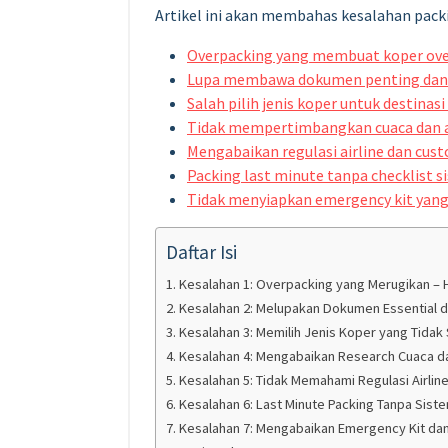
Artikel ini akan membahas kesalahan pac
Overpacking yang membuat koper ov
Lupa membawa dokumen penting dan
Salah pilih jenis koper untuk destinasi
Tidak mempertimbangkan cuaca dan ak
Mengabaikan regulasi airline dan cus
Packing last minute tanpa checklist s
Tidak menyiapkan emergency kit yang
Daftar Isi
Kesalahan 1: Overpacking yang Merugikan – H
Kesalahan 2: Melupakan Dokumen Essential 
Kesalahan 3: Memilih Jenis Koper yang Tidak 
Kesalahan 4: Mengabaikan Research Cuaca da
Kesalahan 5: Tidak Memahami Regulasi Airlin
Kesalahan 6: Last Minute Packing Tanpa Siste
Kesalahan 7: Mengabaikan Emergency Kit dan 