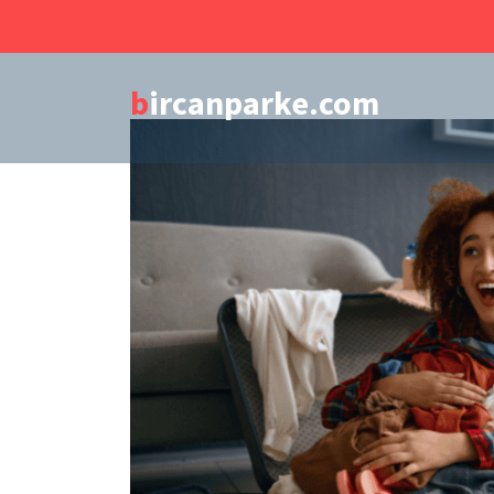
Lewati
ke
konten
bircanparke.com