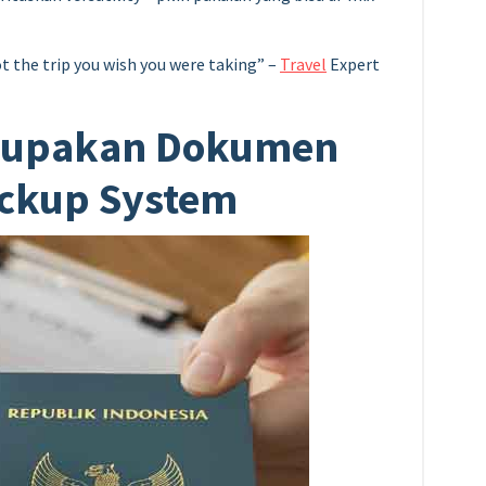
ot the trip you wish you were taking” –
Travel
Expert
elupakan Dokumen
ackup System