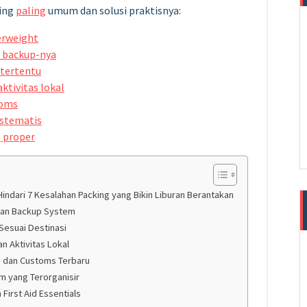
king
paling
umum dan solusi praktisnya:
erweight
 backup-nya
 tertentu
tivitas lokal
toms
istematis
 proper
indari 7 Kesalahan Packing yang Bikin Liburan Berantakan
dan Backup System
Sesuai Destinasi
n Aktivitas Lokal
e dan Customs Terbaru
m yang Terorganisir
First Aid Essentials