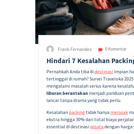
Frank Fernandez
0 Komentar
Hindari 7 Kesalahan Packin
Pernahkah Anda tiba di
destinasi
impian ha
tertinggal di rumah? Survei Traveloka 2
mengalami masalah serius karena kesalah
liburan berantakan
menjadi panduan pent
lancar tanpa drama yang tidak perlu.
Kesalahan
packing
tidak hanya
merusak
mo
ekstra hingga 30% dari total biaya perja
essential di destinasi
wisata
dengan harga 