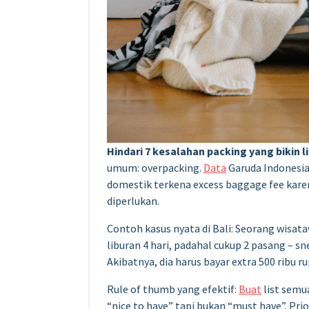
Hindari 7 kesalahan packing yang bikin 
umum: overpacking.
Data
Garuda Indonesi
domestik terkena excess baggage fee kar
diperlukan.
Contoh kasus nyata di Bali: Seorang wisa
liburan 4 hari, padahal cukup 2 pasang – s
Akibatnya, dia harus bayar extra 500 ribu 
Rule of thumb yang efektif:
Buat
list semu
“nice to have” tapi bukan “must have”. Prior