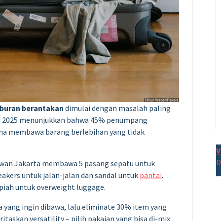
liburan berantakan
dimulai dengan masalah paling
a 2025 menunjukkan bahwa 45% penumpang
ena membawa barang berlebihan yang tidak
V
D
tawan Jakarta membawa 5 pasang sepatu untuk
neakers untuk jalan-jalan dan sandal untuk
pantai
.
rupiah untuk overweight luggage.
a yang ingin dibawa, lalu eliminate 30% item yang
itaskan versatility – pilih pakaian yang bisa di-mix