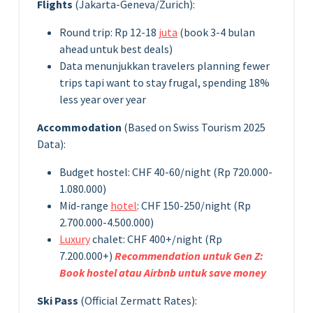
Flights
(Jakarta-Geneva/Zurich):
Round trip: Rp 12-18
juta
(book 3-4 bulan
ahead untuk best deals)
Data menunjukkan travelers planning fewer
trips tapi want to stay frugal, spending 18%
less year over year
Accommodation
(Based on Swiss Tourism 2025
Data):
Budget hostel: CHF 40-60/night (Rp 720.000-
1.080.000)
Mid-range
hotel
: CHF 150-250/night (Rp
2.700.000-4.500.000)
Luxury
chalet: CHF 400+/night (Rp
7.200.000+)
Recommendation untuk Gen Z:
Book hostel atau Airbnb untuk save money
Ski Pass
(Official Zermatt Rates):