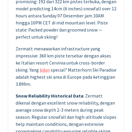
promising: 192 dari 322 km pistes terbuka, dengan
model predicting 14cm (6 inches) snowfall over 12
hours antara Sunday 07 Desember jam 10AM
hingga 10PM CET di mid mountain level. Piste
state: Packed powder dan groomed snow —
perfect untuk skiing!
Zermatt menawarkan infrastructure yang
impressive: 360 km piste tersebar dengan akses
ke Italian resort Cervinia untuk cross-border
skiing. Yang
bikin
special? Matterhorn Ski Paradise
adalah highest ski area di Europe pada ketinggian
3.899m.
Snow Reliability Historical Data
: Zermatt
dikenal dengan excellent snow reliability, dengan
average snow depth 2-3 meters during peak
season. Regular snowfall dan high-altitude slopes
help maintain conditions, dengan extensive
snowmaking capability ensuring reliable skiing