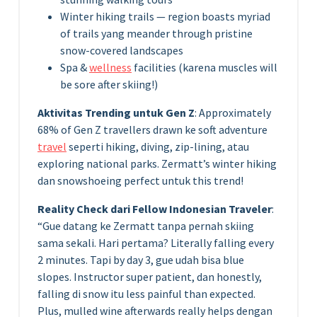
Winter hiking trails — region boasts myriad
of trails yang meander through pristine
snow-covered landscapes
Spa &
wellness
facilities (karena muscles will
be sore after skiing!)
Aktivitas Trending untuk Gen Z
: Approximately
68% of Gen Z travellers drawn ke soft adventure
travel
seperti hiking, diving, zip-lining, atau
exploring national parks. Zermatt’s winter hiking
dan snowshoeing perfect untuk this trend!
Reality Check dari Fellow Indonesian Traveler
:
“Gue datang ke Zermatt tanpa pernah skiing
sama sekali. Hari pertama? Literally falling every
2 minutes. Tapi by day 3, gue udah bisa blue
slopes. Instructor super patient, dan honestly,
falling di snow itu less painful than expected.
Plus, mulled wine afterwards really helps dengan