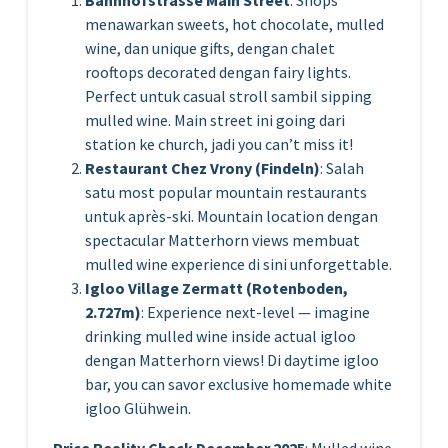
Bahnhofstrasse Main Street
: Shops
menawarkan sweets, hot chocolate, mulled
wine, dan unique gifts, dengan chalet
rooftops decorated dengan fairy lights.
Perfect untuk casual stroll sambil sipping
mulled wine. Main street ini going dari
station ke church, jadi you can’t miss it!
Restaurant Chez Vrony (Findeln)
: Salah
satu most popular mountain restaurants
untuk après-ski. Mountain location dengan
spectacular Matterhorn views membuat
mulled wine experience di sini unforgettable.
Igloo Village Zermatt (Rotenboden,
2.727m)
: Experience next-level — imagine
drinking mulled wine inside actual igloo
dengan Matterhorn views! Di daytime igloo
bar, you can savor exclusive homemade white
igloo Glühwein.