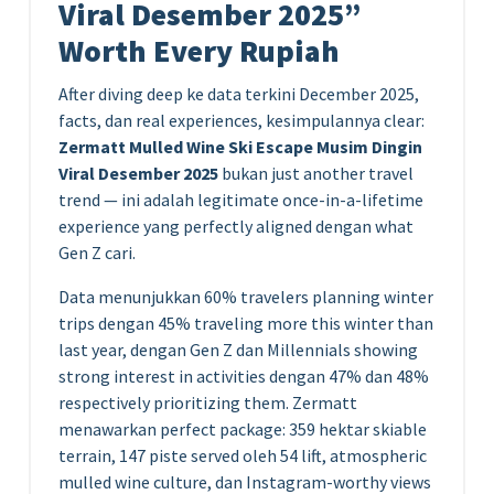
Viral Desember 2025”
Worth Every Rupiah
After diving deep ke data terkini December 2025,
facts, dan real experiences, kesimpulannya clear:
Zermatt Mulled Wine Ski Escape Musim Dingin
Viral Desember 2025
bukan just another travel
trend — ini adalah legitimate once-in-a-lifetime
experience yang perfectly aligned dengan what
Gen Z cari.
Data menunjukkan 60% travelers planning winter
trips dengan 45% traveling more this winter than
last year, dengan Gen Z dan Millennials showing
strong interest in activities dengan 47% dan 48%
respectively prioritizing them. Zermatt
menawarkan perfect package: 359 hektar skiable
terrain, 147 piste served oleh 54 lift, atmospheric
mulled wine culture, dan Instagram-worthy views