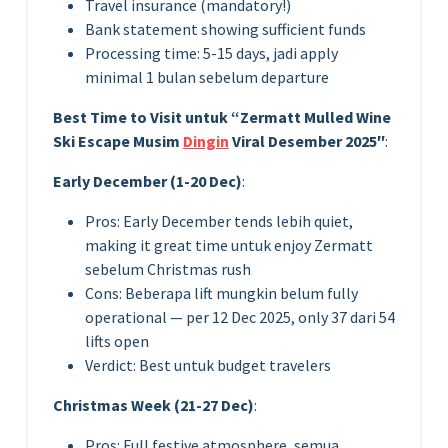
Travel insurance (mandatory!)
Bank statement showing sufficient funds
Processing time: 5-15 days, jadi apply
minimal 1 bulan sebelum departure
Best Time to Visit untuk “Zermatt Mulled Wine
Ski Escape Musim
Dingin
Viral Desember 2025″
:
Early December (1-20 Dec)
:
Pros: Early December tends lebih quiet,
making it great time untuk enjoy Zermatt
sebelum Christmas rush
Cons: Beberapa lift mungkin belum fully
operational — per 12 Dec 2025, only 37 dari 54
lifts open
Verdict: Best untuk budget travelers
Christmas Week (21-27 Dec)
:
Pros: Full festive atmosphere, semua