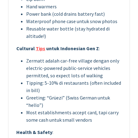
Hand warmers
Power bank (cold drains battery fast)
Waterproof phone case untuk snow photos
Reusable water bottle (stay hydrated di
altitude!)
Cultural
Tips
untuk Indonesian Gen Z
:
Zermatt adalah car-free village dengan only
electric-powered public-service vehicles
permitted, so expect lots of walking
Tipping: 5-10% di restaurants (often included
in bill)
Greeting: “Grüezi” (Swiss German untuk
“hello”)
Most establishments accept card, tapi carry
some cash untuk small vendors
Health & Safety
: