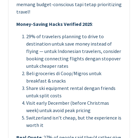
memang budget-conscious tapi tetap prioritizing
travel!
Money-Saving Hacks Verified 2025
:
29% of travelers planning to drive to
destination untuk save money instead of
flying — untuk Indonesian travelers, consider
booking connecting flights dengan stopover
untuk cheaper rates
Beli groceries di Coop/Migros untuk
breakfast & snacks
Share ski equipment rental dengan friends
untuk split costs
Visit early December (before Christmas
week) untuk avoid peak pricing
Switzerland isn’t cheap, but the experience is
worth it
Real Quote
: 27% of people said they’d rather give