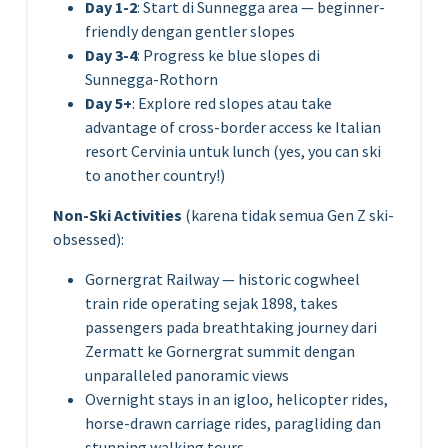
Day 1-2
: Start di Sunnegga area — beginner-
friendly dengan gentler slopes
Day 3-4
: Progress ke blue slopes di
Sunnegga-Rothorn
Day 5+
: Explore red slopes atau take
advantage of cross-border access ke Italian
resort Cervinia untuk lunch (yes, you can ski
to another country!)
Non-Ski Activities
(karena tidak semua Gen Z ski-
obsessed):
Gornergrat Railway — historic cogwheel
train ride operating sejak 1898, takes
passengers pada breathtaking journey dari
Zermatt ke Gornergrat summit dengan
unparalleled panoramic views
Overnight stays in an igloo, helicopter rides,
horse-drawn carriage rides, paragliding dan
stunning walking tours