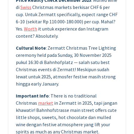
Price Reality Check December 2025
: Mulled wine
di
Swiss
Christmas markets berkisar CHF 6 per
cup. Untuk Zermatt specifically, expect range CHF
6-10 (sekitar Rp 110.000-180.000) per cup. Mahal?
Yes.
Worth
it untuk experience dan Instagram
content? Absolutely.
Cultural Note
: Zermatt Christmas Tree Lighting
ceremony held pada Sunday, 30 November 2025
pukul 16:30 di Bahnhofplatz — salah satu best
Christmas events di Zermatt! Meskipun sudah
lewat untuk 2025, atmosfer festive masih strong
hingga early January.
Important Info
: There is no traditional
Christmas
market
in Zermatt in 2025, tapi jangan
khawatir! Bahnhofstrasse main street offers cute
little shops, sweets, hot chocolate dan mulled
wine dengan festive atmosphere yang lift your
spirits as much as any Christmas market.