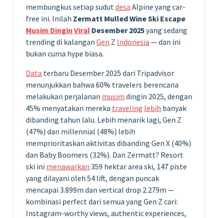
membungkus setiap sudut
desa
Alpine yang car-
free ini. Inilah
Zermatt Mulled Wine Ski Escape
Musim Dingin
Viral
Desember 2025
yang sedang
trending di kalangan
Gen
Z
Indonesia
— dan ini
bukan cuma hype biasa.
Data
terbaru Desember 2025 dari Tripadvisor
menunjukkan bahwa 60% travelers berencana
melakukan perjalanan
musim
dingin 2025, dengan
45% menyatakan mereka
traveling
lebih
banyak
dibanding tahun lalu. Lebih menarik lagi, Gen Z
(47%) dan millennial (48%) lebih
memprioritaskan aktivitas dibanding Gen X (40%)
dan Baby Boomers (32%). Dan Zermatt? Resort
ski ini
menawarkan
359 hektar area ski, 147 piste
yang dilayani oleh 54 lift, dengan puncak
mencapai 3.899m dan vertical drop 2.279m —
kombinasi perfect dari semua yang Gen Z cari:
Instagram-worthy views, authentic experiences,