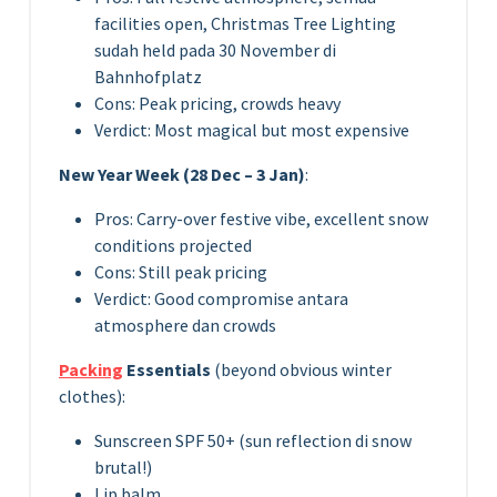
facilities open, Christmas Tree Lighting
sudah held pada 30 November di
Bahnhofplatz
Cons: Peak pricing, crowds heavy
Verdict: Most magical but most expensive
New Year Week (28 Dec – 3 Jan)
:
Pros: Carry-over festive vibe, excellent snow
conditions projected
Cons: Still peak pricing
Verdict: Good compromise antara
atmosphere dan crowds
Packing
Essentials
(beyond obvious winter
clothes):
Sunscreen SPF 50+ (sun reflection di snow
brutal!)
Lip balm