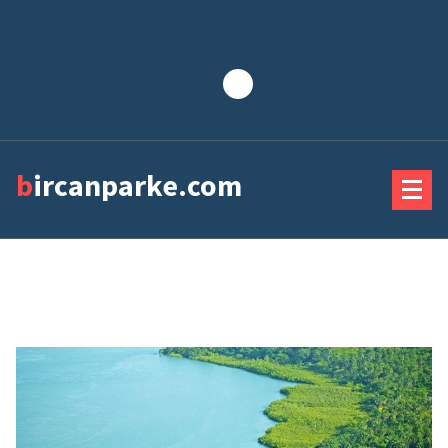
Lewati
ke
konten
bircanparke.com