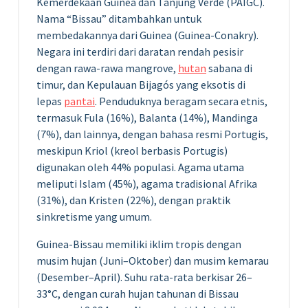
Kemerdekaan Guinea dan Tanjung Verde (PAIGC).
Nama “Bissau” ditambahkan untuk
membedakannya dari Guinea (Guinea-Conakry).
Negara ini terdiri dari daratan rendah pesisir
dengan rawa-rawa mangrove,
hutan
sabana di
timur, dan Kepulauan Bijagós yang eksotis di
lepas
pantai
. Penduduknya beragam secara etnis,
termasuk Fula (16%), Balanta (14%), Mandinga
(7%), dan lainnya, dengan bahasa resmi Portugis,
meskipun Kriol (kreol berbasis Portugis)
digunakan oleh 44% populasi. Agama utama
meliputi Islam (45%), agama tradisional Afrika
(31%), dan Kristen (22%), dengan praktik
sinkretisme yang umum.
Guinea-Bissau memiliki iklim tropis dengan
musim hujan (Juni–Oktober) dan musim kemarau
(Desember–April). Suhu rata-rata berkisar 26–
33°C, dengan curah hujan tahunan di Bissau