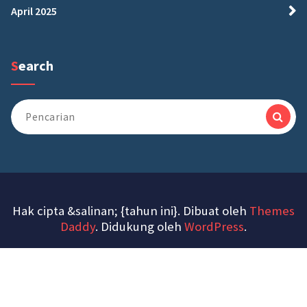
April 2025
Search
Pencarian
untuk:
Hak cipta &salinan; {tahun ini}. Dibuat oleh
Themes
Daddy
. Didukung oleh
WordPress
.