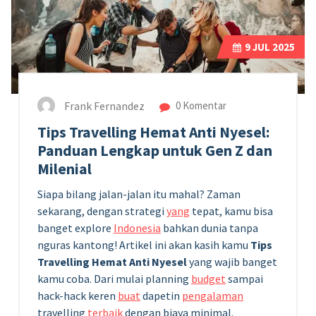
9
JUL 2025
Frank Fernandez
0 Komentar
Tips Travelling Hemat Anti Nyesel:
Panduan Lengkap untuk Gen Z dan
Milenial
Siapa bilang jalan-jalan itu mahal? Zaman
sekarang, dengan strategi
yang
tepat, kamu bisa
banget explore
Indonesia
bahkan dunia tanpa
nguras kantong! Artikel ini akan kasih kamu
Tips
Travelling Hemat Anti Nyesel
yang wajib banget
kamu coba. Dari mulai planning
budget
sampai
hack-hack keren
buat
dapetin
pengalaman
travelling
terbaik
dengan biaya minimal.