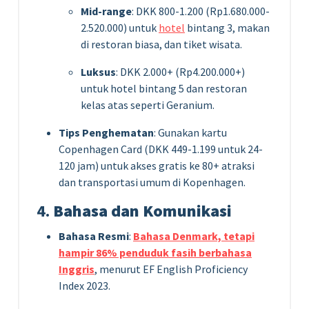
Mid-range
: DKK 800-1.200 (Rp1.680.000-
2.520.000) untuk
hotel
bintang 3, makan
di restoran biasa, dan tiket wisata.
Luksus
: DKK 2.000+ (Rp4.200.000+)
untuk hotel bintang 5 dan restoran
kelas atas seperti Geranium.
Tips Penghematan
: Gunakan kartu
Copenhagen Card (DKK 449-1.199 untuk 24-
120 jam) untuk akses gratis ke 80+ atraksi
dan transportasi umum di Kopenhagen.
4.
Bahasa dan Komunikasi
Bahasa Resmi
:
Bahasa Denmark, tetapi
hampir 86% penduduk fasih berbahasa
Inggris
, menurut EF English Proficiency
Index 2023.