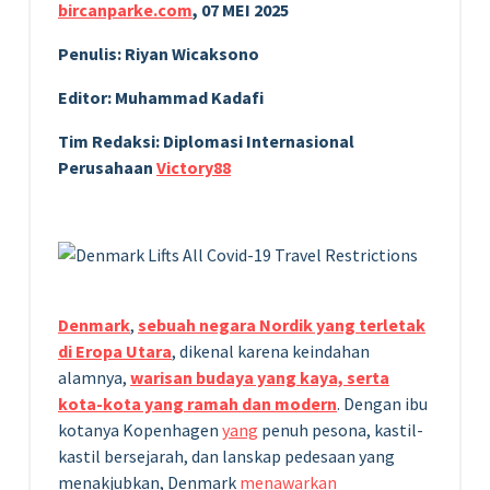
bircanparke.com
, 07 MEI 2025
Penulis: Riyan Wicaksono
Editor: Muhammad Kadafi
Tim Redaksi: Diplomasi Internasional
Perusahaan
Victory88
Denmark
,
sebuah negara Nordik yang terletak
di Eropa Utara
, dikenal karena keindahan
alamnya,
warisan budaya yang kaya, serta
kota-kota yang ramah dan modern
. Dengan ibu
kotanya Kopenhagen
yang
penuh pesona, kastil-
kastil bersejarah, dan lanskap pedesaan yang
menakjubkan, Denmark
menawarkan