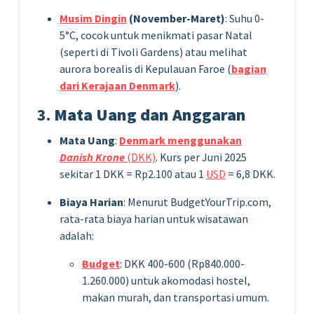
Musim Dingin
(November-Maret)
: Suhu 0-
5°C, cocok untuk menikmati pasar Natal
(seperti di Tivoli Gardens) atau melihat
aurora borealis di Kepulauan Faroe (
bagian
dari Kerajaan Denmark
).
3.
Mata Uang dan Anggaran
Mata Uang
:
Denmark menggunakan
Danish Krone
(DKK)
. Kurs per Juni 2025
sekitar 1 DKK = Rp2.100 atau 1
USD
= 6,8 DKK.
Biaya Harian
: Menurut BudgetYourTrip.com,
rata-rata biaya harian untuk wisatawan
adalah:
Budget
: DKK 400-600 (Rp840.000-
1.260.000) untuk akomodasi hostel,
makan murah, dan transportasi umum.