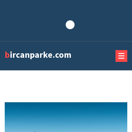
Lewati
ke
konten
bircanparke.com