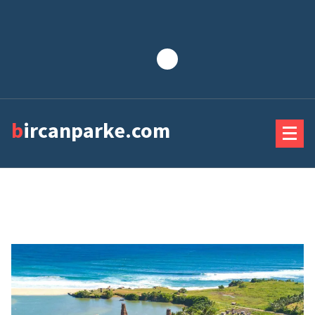
Lewati
ke
konten
bircanparke.com