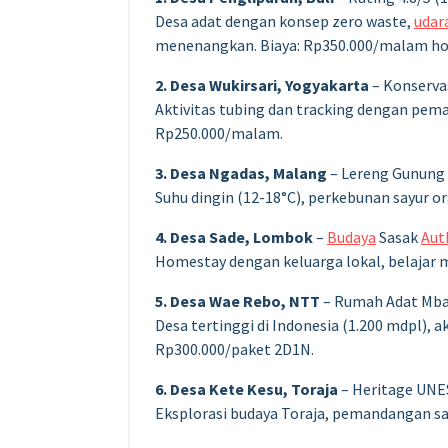
Desa adat dengan konsep zero waste,
udar
menenangkan. Biaya: Rp350.000/malam h
2. Desa Wukirsari, Yogyakarta
– Konservas
Aktivitas tubing dan tracking dengan peman
Rp250.000/malam.
3. Desa Ngadas, Malang
– Lereng Gunung
Suhu dingin (12-18°C), perkebunan sayur or
4. Desa Sade, Lombok
–
Budaya
Sasak
Aut
Homestay dengan keluarga lokal, belajar 
5. Desa Wae Rebo, NTT
– Rumah Adat Mba
Desa tertinggi di Indonesia (1.200 mdpl), a
Rp300.000/paket 2D1N.
6. Desa Kete Kesu, Toraja
– Heritage UN
Eksplorasi budaya Toraja, pemandangan sa