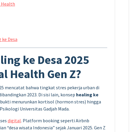
l Health
g ke Desa
ing ke Desa 2025
al Health Gen Z?
25 mencatat bahwa tingkat stres pekerja urban di
bandingkan 2023. Di sisi lain, konsep
healing ke
bukti menurunkan kortisol (hormon stres) hingga
Psikologi Universitas Gadjah Mada.
kses
digital
. Platform booking seperti Airbnb
n “desa wisata Indonesia” sejak Januari 2025. Gen Z