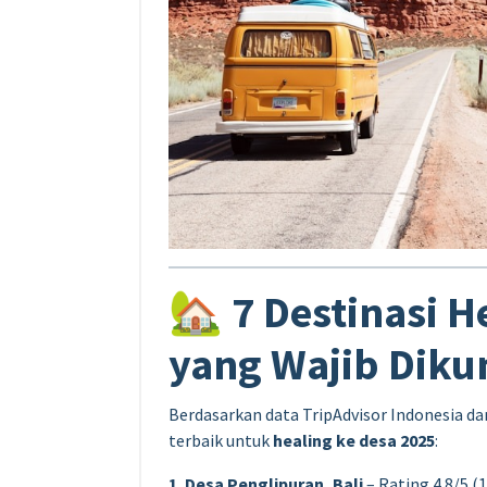
🏡 7 Destinasi H
yang Wajib Diku
Berdasarkan data TripAdvisor Indonesia dan
terbaik untuk
healing ke desa 2025
:
1. Desa Penglipuran, Bali
– Rating 4.8/5 (