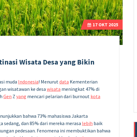
17
OKT 2025
tinasi Wisata Desa yang Bikin
rasi muda
Indonesia
! Menurut
data
Kementerian
ngan wisatawan ke desa
wisata
meningkat 47% di
ah
Gen
Z
yang
mencari pelarian dari burnout
kota
 menunjukkan bahwa 73% mahasiswa Jakarta
a sedang, dan 85% dari mereka merasa
lebih
baik
ngkungan pedesaan. Fenomena ini membuktikan bahwa