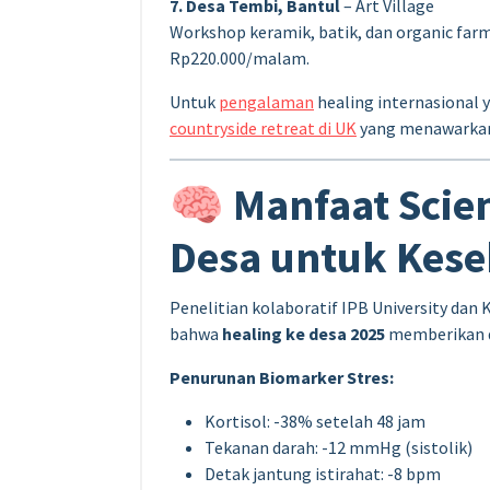
7. Desa Tembi, Bantul
– Art Village
Workshop keramik, batik, dan organic farmi
Rp220.000/malam.
Untuk
pengalaman
healing internasional 
countryside retreat di UK
yang menawarkan 
🧠 Manfaat Scien
Desa untuk Kese
Penelitian kolaboratif IPB University da
bahwa
healing ke desa 2025
memberikan d
Penurunan Biomarker Stres:
Kortisol: -38% setelah 48 jam
Tekanan darah: -12 mmHg (sistolik)
Detak jantung istirahat: -8 bpm