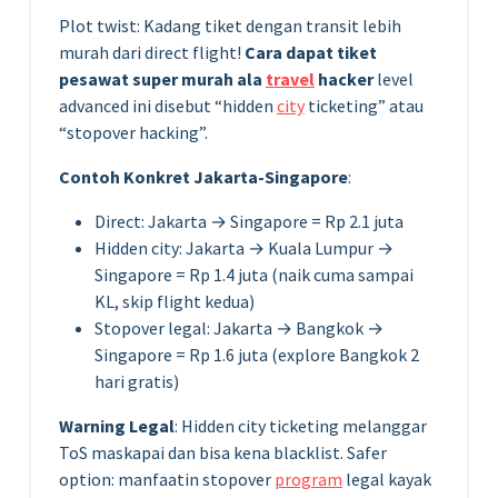
Plot twist: Kadang tiket dengan transit lebih
murah dari direct flight!
Cara dapat tiket
pesawat super murah ala
travel
hacker
level
advanced ini disebut “hidden
city
ticketing” atau
“stopover hacking”.
Contoh Konkret Jakarta-Singapore
:
Direct: Jakarta → Singapore = Rp 2.1 juta
Hidden city: Jakarta → Kuala Lumpur →
Singapore = Rp 1.4 juta (naik cuma sampai
KL, skip flight kedua)
Stopover legal: Jakarta → Bangkok →
Singapore = Rp 1.6 juta (explore Bangkok 2
hari gratis)
Warning Legal
: Hidden city ticketing melanggar
ToS maskapai dan bisa kena blacklist. Safer
option: manfaatin stopover
program
legal kayak