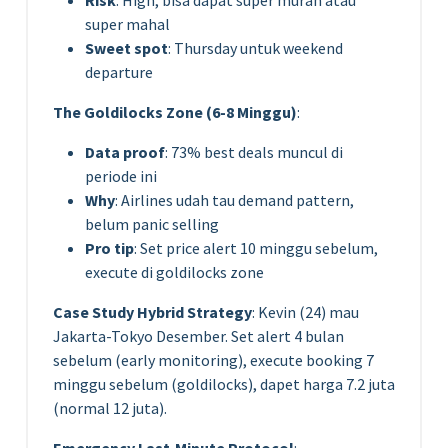
Risk
: High, bisa dapat super murah atau
super mahal
Sweet spot
: Thursday untuk weekend
departure
The Goldilocks Zone (6-8 Minggu)
:
Data proof
: 73% best deals muncul di
periode ini
Why
: Airlines udah tau demand pattern,
belum panic selling
Pro tip
: Set price alert 10 minggu sebelum,
execute di goldilocks zone
Case Study Hybrid Strategy
: Kevin (24) mau
Jakarta-Tokyo Desember. Set alert 4 bulan
sebelum (early monitoring), execute booking 7
minggu sebelum (goldilocks), dapet harga 7.2 juta
(normal 12 juta).