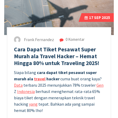
17
SEP 2025
Frank Fernandez
0 Komentar
Cara Dapat Tiket Pesawat Super
Murah ala Travel Hacker – Hemat
Hingga 80% untuk Traveling 2025!
Siapa bilang
cara dapat tiket pesawat super
murah ala
travel
hacker
cuma buat orang kaya?
Data
terbaru 2025 menunjukkan 78% traveler
Gen
Z
Indonesia
berhasil menghemat rata-rata 65%
biaya tiket dengan menerapkan teknik travel
hacking
yang
tepat. Bahkan ada yang sampai
hemat 80% lho!