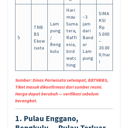
Hari
SIMA
mau
~3
KSI
Lam
Suma
jam
TNB
Rp
pung
tera,
dari
BS
5.000
5
/
Raffl
Band
Ekow
–
Beng
esia,
ar
isata
30.00
kulu
bird
Lam
0/har
watc
pung
i
hing
Sumber: Dinas Pariwisata setempat, BBTNBBS,
Tiket masuk dikonfirmasi dari sumber resmi.
Harga dapat berubah — verifikasi sebelum
berangkat.
1. Pulau Enggano,
Bengkulu — Pulau Terluar