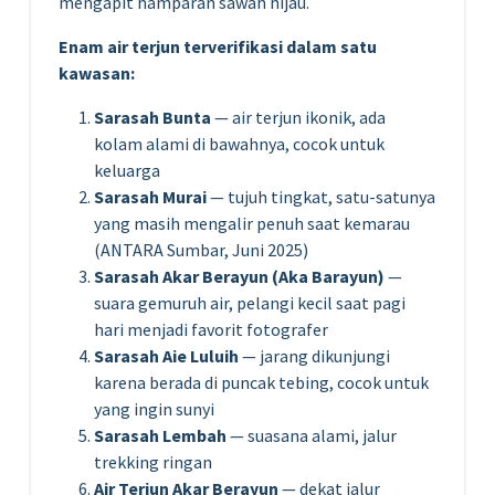
mengapit hamparan sawah hijau.
Enam air terjun terverifikasi dalam satu
kawasan:
Sarasah Bunta
— air terjun ikonik, ada
kolam alami di bawahnya, cocok untuk
keluarga
Sarasah Murai
— tujuh tingkat, satu-satunya
yang masih mengalir penuh saat kemarau
(ANTARA Sumbar, Juni 2025)
Sarasah Akar Berayun (Aka Barayun)
—
suara gemuruh air, pelangi kecil saat pagi
hari menjadi favorit fotografer
Sarasah Aie Luluih
— jarang dikunjungi
karena berada di puncak tebing, cocok untuk
yang ingin sunyi
Sarasah Lembah
— suasana alami, jalur
trekking ringan
Air Terjun Akar Berayun
— dekat jalur