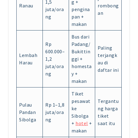
1,5
g +
Ranau
rombong
juta/ora
pengina
an
ng
pan +
makan
Bus dari
Rp
Padang/
Paling
600.000–
Bukittin
Lembah
terjangk
1,2
ggi +
Harau
au di
juta/ora
homesta
daftar ini
ng
y +
makan
Tiket
pesawat
Tergantu
Pulau
Rp 1–1,8
ke
ng harga
Pandan
juta/ora
Sibolga
tiket
Sibolga
ng
+
hotel
+
saat itu
makan