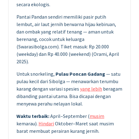
secara ekologis.
Pantai Pandan sendiri memiliki pasir putih
lembut, air laut jernih berwarna hijau kebiruan,
dan ombak yang relatif tenang — aman untuk
berenang, cocok untuk keluarga
(Swarasibolga.com). Tiket masuk: Rp 20.000
(weekday) dan Rp 40.000 (weekend) (Orami, April
2025).
Untuk snorkeling,
Pulau Poncan Gadang
— satu
pulau kecil dari Sibolga — menawarkan terumbu
karang dengan variasi spesies
yang lebih
beragam
dibanding pantai utama. Bisa dicapai dengan
menyewa perahu nelayan lokal.
Waktu terbaik:
April–September (
musim
kemarau).
Hindari
Oktober–Maret saat musim
barat membuat perairan kurang jernih.