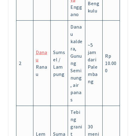
Beng
Engg
kulu
ano
Dana
u
kalde
~5
ra,
Dana
Sums
jam
Gunu
Rp
u
el /
dari
2
ng
10.00
Rana
Lam
Pale
Semi
0
u
pung
mba
nung
ng
, air
pana
s
Tebi
ng
grani
30
Lem
Suma
t
meni