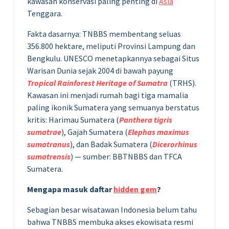
kawasan konservasi paling penting di
Asia
Tenggara.
Fakta dasarnya: TNBBS membentang seluas
356.800 hektare, meliputi Provinsi Lampung dan
Bengkulu. UNESCO menetapkannya sebagai Situs
Warisan Dunia sejak 2004 di bawah payung
Tropical Rainforest Heritage of Sumatra
(TRHS).
Kawasan ini menjadi rumah bagi tiga mamalia
paling ikonik Sumatera yang semuanya berstatus
kritis: Harimau Sumatera (
Panthera tigris
sumatrae
), Gajah Sumatera (
Elephas maximus
sumatranus
), dan Badak Sumatera (
Dicerorhinus
sumatrensis
) — sumber: BBTNBBS dan TFCA
Sumatera.
Mengapa masuk daftar
hidden gem
?
Sebagian besar wisatawan Indonesia belum tahu
bahwa TNBBS membuka akses ekowisata resmi