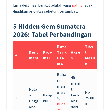
Lima destinasi berikut adalah yang
paling
layak
dijadikan prioritas sebelum terlambat.
5 Hidden Gem Sumatera
2026: Tabel Perbandingan
Daya
Tike
Dest
Prov
Tarik
Akse
t
#
inasi
insi
Uta
s
Masu
ma
k
Baha
45
ri,
meni
man
Pula
t
grov
Rp
u
Beng
terb
1
e,
25.00
Engg
kulu
ang
buda
0
ano
dari
ya