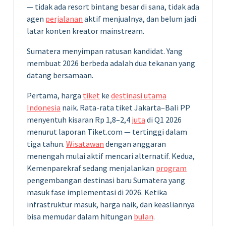
— tidak ada resort bintang besar di sana, tidak ada
agen
perjalanan
aktif menjualnya, dan belum jadi
latar konten kreator mainstream.
Sumatera menyimpan ratusan kandidat. Yang
membuat 2026 berbeda adalah dua tekanan yang
datang bersamaan.
Pertama, harga
tiket
ke
destinasi utama
Indonesia
naik. Rata-rata tiket Jakarta–Bali PP
menyentuh kisaran Rp 1,8–2,4
juta
di Q1 2026
menurut laporan Tiket.com — tertinggi dalam
tiga tahun.
Wisatawan
dengan anggaran
menengah mulai aktif mencari alternatif. Kedua,
Kemenparekraf sedang menjalankan
program
pengembangan destinasi baru Sumatera yang
masuk fase implementasi di 2026. Ketika
infrastruktur masuk, harga naik, dan keasliannya
bisa memudar dalam hitungan
bulan
.