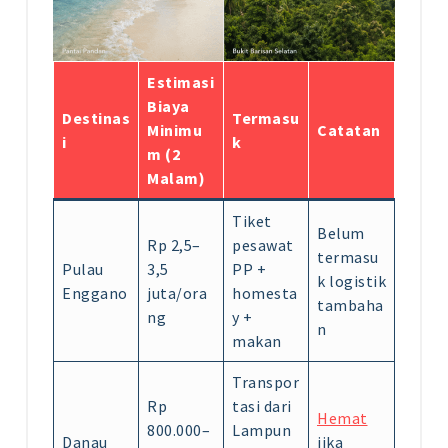
Estimasi
Biaya
Destinas
Termasu
Minimu
Catatan
i
k
m (2
Malam)
Tiket
Belum
Rp 2,5–
pesawat
termasu
Pulau
3,5
PP +
k logistik
Enggano
juta/ora
homesta
tambaha
ng
y +
n
makan
Transpor
Rp
tasi dari
Hemat
800.000–
Lampun
Danau
jika