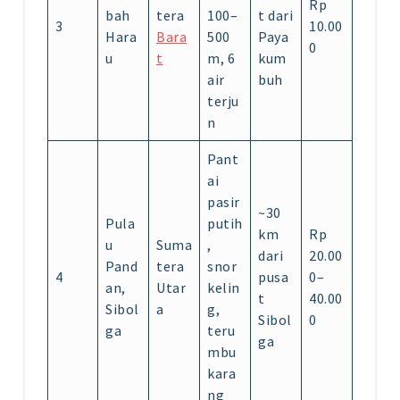
Rp
bah
tera
100–
t dari
3
10.00
Hara
Bara
500
Paya
0
u
t
m, 6
kum
air
buh
terju
n
Pant
ai
pasir
~30
Pula
putih
km
Rp
u
Suma
,
dari
20.00
Pand
tera
snor
4
pusa
0–
an,
Utar
kelin
t
40.00
Sibol
a
g,
Sibol
0
ga
teru
ga
mbu
kara
ng