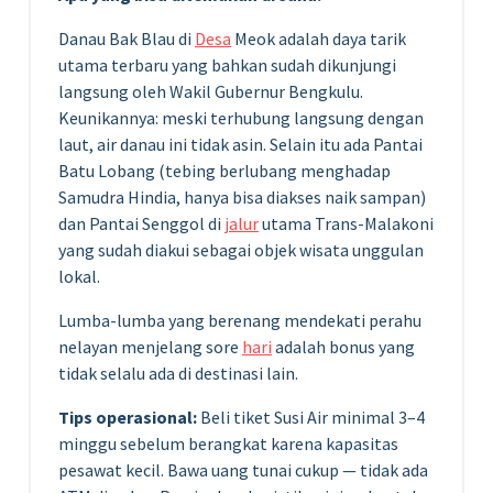
Danau Bak Blau di
Desa
Meok adalah daya tarik
utama terbaru yang bahkan sudah dikunjungi
langsung oleh Wakil Gubernur Bengkulu.
Keunikannya: meski terhubung langsung dengan
laut, air danau ini tidak asin. Selain itu ada Pantai
Batu Lobang (tebing berlubang menghadap
Samudra Hindia, hanya bisa diakses naik sampan)
dan Pantai Senggol di
jalur
utama Trans-Malakoni
yang sudah diakui sebagai objek wisata unggulan
lokal.
Lumba-lumba yang berenang mendekati perahu
nelayan menjelang sore
hari
adalah bonus yang
tidak selalu ada di destinasi lain.
Tips operasional:
Beli tiket Susi Air minimal 3–4
minggu sebelum berangkat karena kapasitas
pesawat kecil. Bawa uang tunai cukup — tidak ada