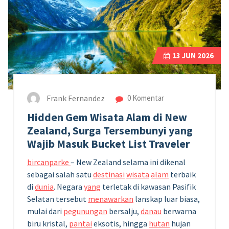
13
JUN 2026
Frank Fernandez
0 Komentar
Hidden Gem Wisata Alam di New
Zealand, Surga Tersembunyi yang
Wajib Masuk Bucket List Traveler
bircanparke
– New Zealand selama ini dikenal
sebagai salah satu
destinasi
wisata
alam
terbaik
di
dunia
. Negara
yang
terletak di kawasan Pasifik
Selatan tersebut
menawarkan
lanskap luar biasa,
mulai dari
pegunungan
bersalju,
danau
berwarna
biru kristal,
pantai
eksotis, hingga
hutan
hujan