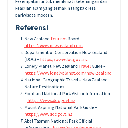
kesempatan untuk menikmati ketenangan dan
keaslian alam yang semakin langka di era
pariwisata modern.
Referensi
New Zealand
Tourism
Board –
https://www.newzealand.com
Department of Conservation New Zealand
(DOC) –
https://www.doc.govt.nz
Lonely Planet New Zealand
Travel
Guide –
https://www.lonelyplanet.com/new-zealand
National Geographic Travel – New Zealand
Nature Destinations.
Fiordland National Park Visitor Information
–
https://www.doc.govt.nz
Mount Aspiring National Park Guide –
https://www.doc.govt.nz
Abel Tasman National Park Official
Information –
https://www.doc.govt.nz