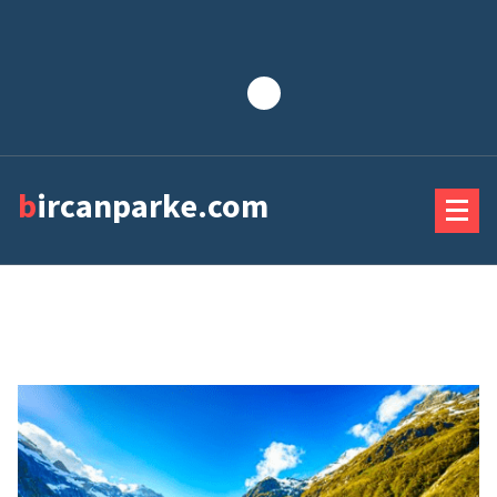
Lewati
ke
konten
bircanparke.com