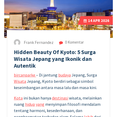
14
APR 2026
Frank Fernandez
0 Komentar
Hidden Beauty Of Kyoto: 5 Surga
Wisata Jepang yang Ikonik dan
Autentik
bircanparke
– Di jantung
budaya
Jepang, Surga
Wisata
Jepang, Kyoto berdiri sebagai simbol
keseimbangan antara masa lalu dan masa kini.
Kota
ini bukan hanya
destinasi
wisata, melainkan
ruang
hidup
yang
menyimpan filosofi mendalam
tentang harmoni, kesederhanaan, dan
penghormatan terhadap alam. Selama
lebih
dari