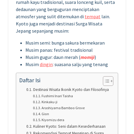
rumah kayu tradisional, suara lonceng kuil, serta
dedaunan yang berguguran menciptakan
atmosfer yang sulit ditemukan di
tempat
lain.
Kyoto juga menjadi destinasi Surga Wisata
Jepang sepanjang musim:
Musim semi: bunga sakura bermekaran
Musim panas: festival tradisional
Musim gugur: daun merah (
momiji
)
Musim
dingin
: suasana salju yang tenang
Daftar Isi
Destinasi Wisata Ikonik Kyoto dan Filosofinya
Fushimi Inari Taisha
Kinkaku-ji
Arashiyama Bamboo Grove
Gion
Kiyomizu dera
Kuliner Kyoto: Seni dalam Kesederhanaan
Rekomendasi Tempat Menginap di Surga