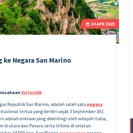
30
APR 2025
g ke Negara San Marino
Perusahaan
Victory88
gai Republik San Marino, adalah salah satu
negara
itusional tertua yang berdiri sejak 3 September 301
ini adalah enklave yang dikelilingi oleh wilayah Italia,
 di utara dan Pesaro serta Urbino di selatan.
kitar 34.000 jiwa, San Marino
menawarkan
pesona