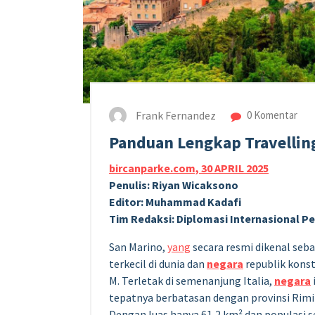
Frank Fernandez
0 Komentar
Panduan Lengkap Travellin
bircanparke.com, 30 APRIL 2025
Penulis: Riyan Wicaksono
Editor: Muhammad Kadafi
Tim Redaksi: Diplomasi Internasional 
San Marino,
yang
secara resmi dikenal seba
terkecil di dunia dan
negara
republik konst
M. Terletak di semenanjung Italia,
negara
tepatnya berbatasan dengan provinsi Rimini
Dengan luas hanya 61,2 km² dan populasi se