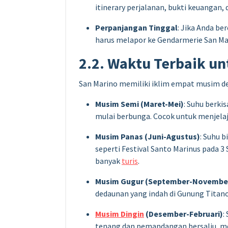
itinerary perjalanan, bukti keuangan,
Perpanjangan Tinggal
: Jika Anda be
harus melapor ke Gendarmerie San Ma
2.2. Waktu Terbaik u
San Marino memiliki iklim empat musim de
Musim Semi (Maret-Mei)
: Suhu berk
mulai berbunga. Cocok untuk menjelaja
Musim Panas (Juni-Agustus)
: Suhu b
seperti Festival Santo Marinus pada 
banyak
turis
.
Musim Gugur (September-Novembe
dedaunan yang indah di Gunung Titano
Musim Dingin
(Desember-Februari)
:
tenang dan pemandangan bersalju, me