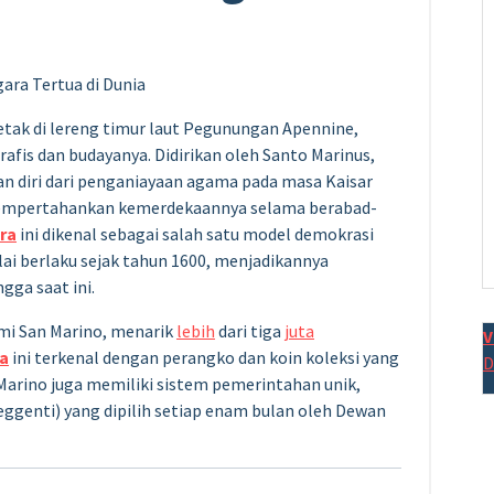
etak di lereng timur laut Pegunungan Apennine,
fis dan budayanya. Didirikan oleh Santo Marinus,
an diri dari penganiayaan agama pada masa Kaisar
mempertahankan kemerdekaannya selama berabad-
ra
ini dikenal sebagai salah satu model demokrasi
lai berlaku sejak tahun 1600, menjadikannya
gga saat ini.
mi San Marino, menarik
lebih
dari tiga
juta
V
a
ini terkenal dengan perangko dan koin koleksi yang
D
arino juga memiliki sistem pemerintahan unik,
eggenti) yang dipilih setiap enam bulan oleh Dewan