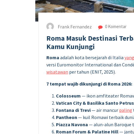
Frank Fernandez
0 Komentar
Roma Masuk Destinasi Terba
Kamu Kunjungi
Roma
adalah kota bersejarah di Italia
yan
versi Euromonitor International dan Cond
wisatawan
per tahun (ENIT, 2025).
7 tempat wajib dikunjungi di Roma 2026:
Colosseum
— ikon amfiteater Romawi
Vatican City & Basilika Santo Petrus
Fontana di Trevi
— air mancur
paling
Pantheon
— kuil Romawi terbaik dunia
Piazza Navona
— alun-alun Baroque 
Roman Forum & Palatine Hill
— jant