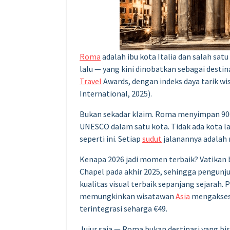
Roma
adalah ibu kota Italia dan salah satu 
lalu — yang kini dinobatkan sebagai destin
Travel
Awards, dengan indeks daya tarik wi
International, 2025).
Bukan sekadar klaim. Roma menyimpan 900 ge
UNESCO dalam satu kota. Tidak ada kota la
seperti ini. Setiap
sudut
jalanannya adalah
Kenapa 2026 jadi momen terbaik? Vatikan b
Chapel pada akhir 2025, sehingga pengunj
kualitas visual terbaik sepanjang sejarah. 
memungkinkan wisatawan
Asia
mengakses 
terintegrasi seharga €49.
Jujur saja — Roma bukan destinasi yang bi