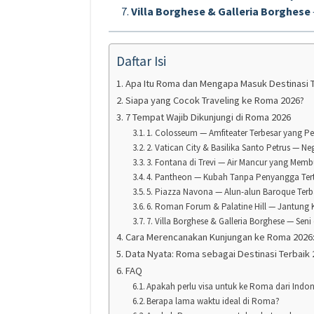
Villa Borghese & Galleria Borghese
Daftar Isi
Apa Itu Roma dan Mengapa Masuk Destinasi T
Siapa yang Cocok Traveling ke Roma 2026?
7 Tempat Wajib Dikunjungi di Roma 2026
1. Colosseum — Amfiteater Terbesar yang 
2. Vatican City & Basilika Santo Petrus — Ne
3. Fontana di Trevi — Air Mancur yang Mem
4. Pantheon — Kubah Tanpa Penyangga Tert
5. Piazza Navona — Alun-alun Baroque Terb
6. Roman Forum & Palatine Hill — Jantung
7. Villa Borghese & Galleria Borghese — Se
Cara Merencanakan Kunjungan ke Roma 2026:
Data Nyata: Roma sebagai Destinasi Terbaik 
FAQ
Apakah perlu visa untuk ke Roma dari Indon
Berapa lama waktu ideal di Roma?