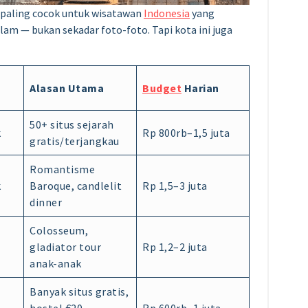
 paling cocok untuk wisatawan
Indonesia
yang
m — bukan sekadar foto-foto. Tapi kota ini juga
Alasan Utama
Budget
Harian
50+ situs sejarah
k
Rp 800rb–1,5 juta
gratis/terjangkau
Romantisme
k
Baroque, candlelit
Rp 1,5–3 juta
dinner
Colosseum,
gladiator tour
Rp 1,2–2 juta
anak-anak
Banyak situs gratis,
hostel €20–
Rp 600rb–1 juta