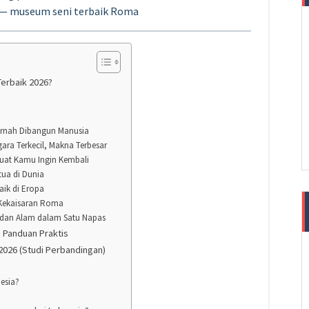
— museum seni terbaik Roma
erbaik 2026?
Pernah Dibangun Manusia
gara Terkecil, Makna Terbesar
buat Kamu Ingin Kembali
ua di Dunia
aik di Eropa
 Kekaisaran Roma
ni dan Alam dalam Satu Napas
 Panduan Praktis
2026 (Studi Perbandingan)
esia?