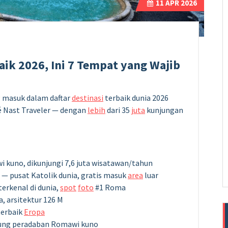
11
APR 2026
ik 2026, Ini 7 Tempat yang Wajib
g
masuk dalam daftar
destinasi
terbaik dunia 2026
é Nast Traveler — dengan
lebih
dari 35
juta
kunjungan
 kuno, dikunjungi 7,6 juta wisatawan/tahun
— pusat Katolik dunia, gratis masuk
area
luar
terkenal di dunia,
spot
foto
#1 Roma
, arsitektur 126 M
terbaik
Eropa
ung peradaban Romawi kuno