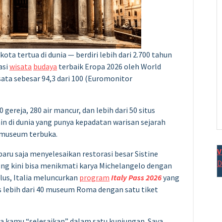
kota tertua di dunia — berdiri lebih dari 2.700 tahun
asi
wisata
budaya
terbaik Eropa 2026 oleh World
sata sebesar 94,3 dari 100 (Euromonitor
reja, 280 air mancur, dan lebih dari 50 situs
in di dunia yang punya kepadatan warisan sejarah
 museum terbuka.
V
aru saja menyelesaikan restorasi besar Sistine
D
ung kini bisa menikmati karya Michelangelo dengan
Plus, Italia meluncurkan
program
Italy Pass 2026
yang
lebih dari 40 museum Roma dengan satu tiket
sa kamu “selesaikan” dalam satu kunjungan. Saya