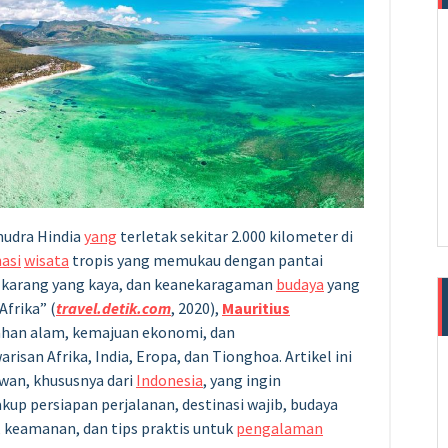
mudra Hindia
yang
terletak sekitar 2.000 kilometer di
nasi
wisata
tropis yang memukau dengan pantai
bu karang yang kaya, dan keanekaragaman
budaya
yang
Afrika” (
travel.detik.com
, 2020),
Mauritius
ahan alam, kemajuan ekonomi, dan
isan Afrika, India, Eropa, dan Tionghoa. Artikel ini
wan, khususnya dari
Indonesia
, yang ingin
kup persiapan perjalanan, destinasi wajib, budaya
, keamanan, dan tips praktis untuk
pengalaman