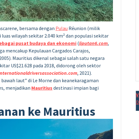
Mascarene, bersama dengan
Pulau
Réunion (milik
 luas wilayah sekitar 2.040 km² dan populasi sekitar
 sebagai pusat budaya dan ekonomi
(
liputan6.com
,
juga mencakup Kepulauan Cargados Carajos,
 2005). Mauritius dikenal sebagai salah satu negara
ekitar US$21.628 pada 2018, didorong oleh sektor
internationaldriversassociation.com
, 2021).
jun bawah laut” di Le Morne dan keanekaragaman
ges, menjadikan
Mauritius
destinasi impian bagi
V
D
anan ke Mauritius