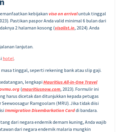
an
 memanfaatkan kebijakan
visa on arrival
untuk tinggal
2023). Pastikan paspor Anda valid minimal 6 bulan dari
idaknya 2 halaman kosong (
visalist.io
, 2024). Anda
jalanan lanjutan.
si
hotel
.
asa tinggal, seperti rekening bank atau slip gaji.
kedatangan, lengkapi
Mauritius All-in-One Travel
govmu.org
(
mauritiusnow.com
, 2023). Formulir ini
g harus dicetak dan ditunjukkan kepada petugas
ir Seewoosagur Ramgoolam (MRU). Jika tidak diisi
isi
Immigration Disembarkation Card
di bandara.
datang dari negara endemik demam kuning, Anda wajib
satawan dari negara endemik malaria mungkin