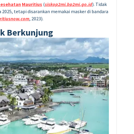
esehatan
Mauritius
(
siskop2mi.bp2mi.go.id
). Tidak
a 2025, tetapi disarankan memakai masker di bandara
ritiusnow.com
, 2023).
uk Berkunjung