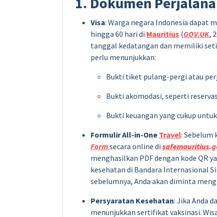
1. Dokumen Perjalan
Visa
: Warga negara Indonesia dapat
hingga 60 hari di
Mauritius
(
GOV.UK
, 
tanggal kedatangan dan memiliki set
perlu menunjukkan:
Bukti tiket pulang-pergi atau per
Bukti akomodasi, seperti reserva
Bukti keuangan yang cukup untuk m
Formulir All-in-One
Travel
: Sebelum 
Form
secara online di
safemauritius
.
menghasilkan PDF dengan kode QR yan
kesehatan di Bandara Internasional S
sebelumnya, Anda akan diminta meng
Persyaratan Kesehatan
: Jika Anda 
menunjukkan sertifikat vaksinasi. Wi