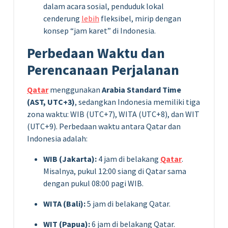
dalam acara sosial, penduduk lokal
cenderung
lebih
fleksibel, mirip dengan
konsep “jam karet” di Indonesia.
Perbedaan Waktu dan
Perencanaan Perjalanan
Qatar
menggunakan
Arabia Standard Time
(AST, UTC+3)
, sedangkan Indonesia memiliki tiga
zona waktu: WIB (UTC+7), WITA (UTC+8), dan WIT
(UTC+9). Perbedaan waktu antara Qatar dan
Indonesia adalah:
WIB (Jakarta):
4 jam di belakang
Qatar
.
Misalnya, pukul 12:00 siang di Qatar sama
dengan pukul 08:00 pagi WIB.
WITA (Bali):
5 jam di belakang Qatar.
WIT (Papua):
6 jam di belakang Qatar.