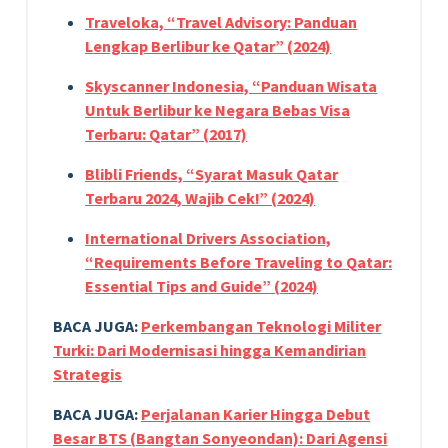
Traveloka, “Travel Advisory: Panduan
Lengkap Berlibur ke Qatar” (2024)
Skyscanner Indonesia, “Panduan Wisata
Untuk Berlibur ke Negara Bebas Visa
Terbaru: Qatar” (2017)
Blibli Friends, “Syarat Masuk Qatar
Terbaru 2024, Wajib Cek!” (2024)
International Drivers Association,
“Requirements Before Traveling to Qatar:
Essential Tips and Guide” (2024)
BACA JUGA:
Perkembangan Teknologi Militer
Turki: Dari Modernisasi hingga Kemandirian
Strategis
BACA JUGA:
Perjalanan Karier Hingga Debut
Besar BTS (Bangtan Sonyeondan): Dari Agensi