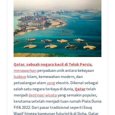
Qatar
,
sebuah negara kecil di Teluk Persia
,
menawarkan
perpaduan unik antara kekayaan
budaya
Islam, kemewahan modern, dan
petualangan alam
yang
eksotis. Dikenal sebagai
salah satu negara terkaya di dunia,
Qatar
telah
menjadi
destinasi
wisata
yang semakin populer,
terutama setelah menjadi tuan rumah Piala Dunia
FIFA 2022. Dari pasar tradisional seperti Souq
Waqif hingga bangunan futuristik di Doha, Qatar