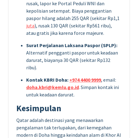
rusak, lapor ke Portal Peduli WNI dan
kepolisian setempat. Biaya penggantian
paspor hilang adalah 255 QAR (sekitar Rp1,1
juta
), rusak 130 QAR (sekitar Rp561 ribu),
atau gratis jika karena force majeure.
Surat Perjalanan Laksana Paspor (SPLP):
Alternatif pengganti paspor untuk keadaan
darurat, biayanya 30 QAR (sekitar Rp132
ribu).
Kontak KBRI Doha:
+974 4400 9999
, email:
doha.kbri@kemlu.go.id
. Simpan kontak ini
untuk keadaan darurat.
Kesimpulan
Qatar adalah destinasi yang menawarkan
pengalaman tak terlupakan, dari kemegahan
modern di Doha hingga keindahan alam di Khor Al