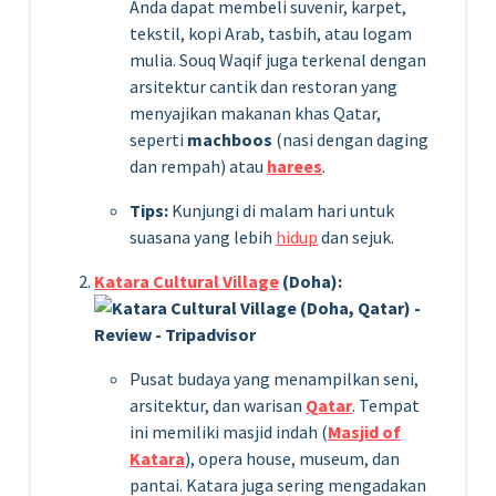
Anda dapat membeli suvenir, karpet,
tekstil, kopi Arab, tasbih, atau logam
mulia. Souq Waqif juga terkenal dengan
arsitektur cantik dan restoran yang
menyajikan makanan khas Qatar,
seperti
machboos
(nasi dengan daging
dan rempah) atau
harees
.
Tips:
Kunjungi di malam hari untuk
suasana yang lebih
hidup
dan sejuk.
Katara Cultural Village
(Doha):
Pusat budaya yang menampilkan seni,
arsitektur, dan warisan
Qatar
. Tempat
ini memiliki masjid indah (
Masjid of
Katara
), opera house, museum, dan
pantai. Katara juga sering mengadakan