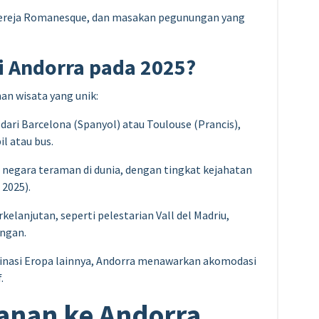
ja-gereja Romanesque, dan masakan pegunungan yang
 Andorra pada 2025?
n wisata yang unik:
 dari Barcelona (Spanyol) atau Toulouse (Prancis),
l atau bus.
u negara teraman di dunia, dengan tingkat kejahatan
, 2025).
erkelanjutan, seperti pelestarian Vall del Madriu,
ungan.
tinasi Eropa lainnya, Andorra menawarkan akomodasi
.
lanan ke Andorra