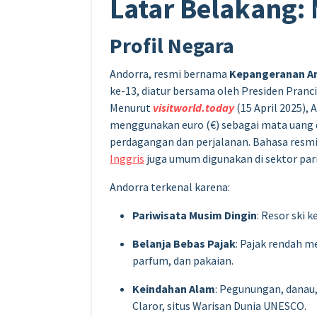
Latar Belakang:
Profil Negara
Andorra, resmi bernama
Kepangeranan A
ke-13, diatur bersama oleh Presiden Pranc
Menurut
visitworld.today
(15 April 2025),
menggunakan euro (€) sebagai mata uang d
perdagangan dan perjalanan. Bahasa resmi
Inggris
juga umum digunakan di sektor pari
Andorra terkenal karena:
Pariwisata Musim Dingin
: Resor ski k
Belanja Bebas Pajak
: Pajak rendah m
parfum, dan pakaian.
Keindahan Alam
: Pegunungan, danau
Claror, situs Warisan Dunia UNESCO.