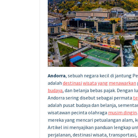
Andorra
, sebuah negara kecil di jantung 
adalah
destinasi
wisata
yang
menawarkan
budaya
, dan belanja bebas pajak. Dengan lu
Andorra sering disebut sebagai permata
te
adalah pusat budaya dan belanja, sementa
wisatawan pecinta olahraga
musim dingin
mereka yang mencari petualangan alam, 
Artikel ini menyajikan panduan lengkap un
perjalanan, destinasi wisata, transportasi