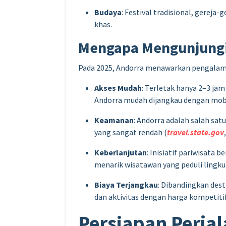
Budaya
: Festival tradisional, gere
khas.
Mengapa Mengunjungi
Pada 2025, Andorra menawarkan pengalama
Akses Mudah
: Terletak hanya 2–3 jam
Andorra mudah dijangkau dengan mobi
Keamanan
: Andorra adalah salah sat
yang sangat rendah (
travel
.state.gov
Keberlanjutan
: Inisiatif pariwisata b
menarik wisatawan yang peduli lingk
Biaya Terjangkau
: Dibandingkan des
dan aktivitas dengan harga kompetitif
Persiapan Perja