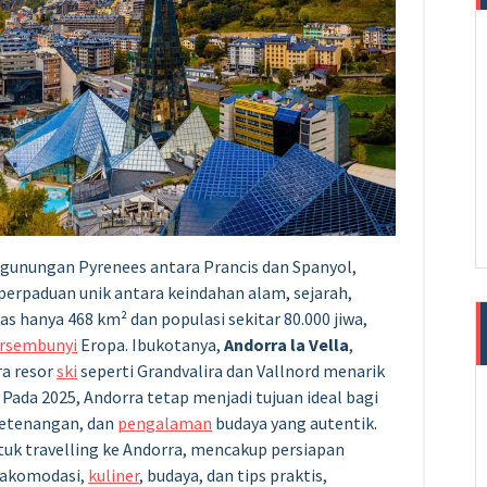
Pegunungan Pyrenees antara Prancis dan Spanyol,
perpaduan unik antara keindahan alam, sejarah,
as hanya 468 km² dan populasi sekitar 80.000 jiwa,
rsembunyi
Eropa. Ibukotanya,
Andorra la Vella
,
ra resor
ski
seperti Grandvalira dan Vallnord menarik
. Pada 2025, Andorra tetap menjadi tujuan ideal bagi
ketenangan, dan
pengalaman
budaya yang autentik.
tuk travelling ke Andorra, mencakup persiapan
, akomodasi,
kuliner
, budaya, dan tips praktis,