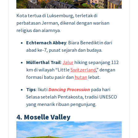
Kota tertua di Luksemburg, terletak di
perbatasan Jerman, dikenal dengan warisan
religius dan alamnya.
Echternach Abbey
: Biara Benediktin dari
abad ke-7, pusat sejarah dan budaya.
Müllerthal Trail
:
Jalur
hiking sepanjang 112
km di wilayah “Little
Switzerland
,” dengan
formasi batu pasir dan
hutan
lebat.
Tips
: Ikuti
Dancing Procession
pada hari
Selasa setelah Pentakosta, tradisi UNESCO
yang menarik ribuan pengunjung.
4.
Moselle Valley