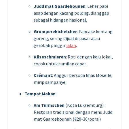
Judd mat Gaardebounen
: Leher babi
asap dengan kacang polong, dianggap
sebagai hidangan nasional.
Gromperekichelcher
: Pancake kentang
goreng, sering dijual di pasar atau
gerobak pinggir
jalan
.
Käseschmieren
: Roti dengan keju lokal,
cocok untuk camilan cepat.
Crémant
: Anggur bersoda khas Moselle,
mirip sampanye.
Tempat Makan
:
Am Tiirmschen
(Kota Luksemburg):
Restoran tradisional dengan menu Judd
mat Gaardebounen (€20-30/porsi).