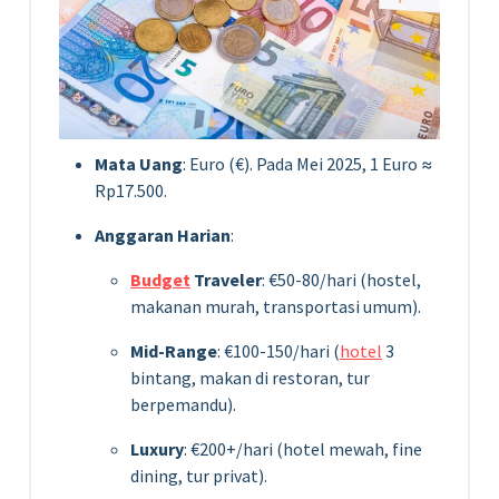
Mata Uang
: Euro (€). Pada Mei 2025, 1 Euro ≈
Rp17.500.
Anggaran Harian
:
Budget
Traveler
: €50-80/hari (hostel,
makanan murah, transportasi umum).
Mid-Range
: €100-150/hari (
hotel
3
bintang, makan di restoran, tur
berpemandu).
Luxury
: €200+/hari (hotel mewah, fine
dining, tur privat).