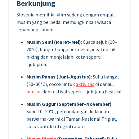
Berkunjung
Slovenia memiliki iklim sedang dengan empat
musim yang berbeda, memungkinkan wisata
sepanjang tahun:
Musim Semi (Maret–Mei)
: Cuaca sejuk (10–
20°C), bunga-bunga bermekar, ideal untuk
hiking dan menjelajahi kota seperti
Ljubljana.
Musim Panas (Juni–Agustus)
: Suhu hangat
(20–30°C), cocok untuk
aktivitas
di danau,
pantai
, dan festival seperti Ljubljana Festival.
Musim Gugur (September–November)
:
Suhu 10–20°C, pemandangan dedaunan
berwarna-warni di Taman Nasional Triglav,
cocok untuk fotografi alam.
Musim Dingin
(Desember–Februari)
: Suhu