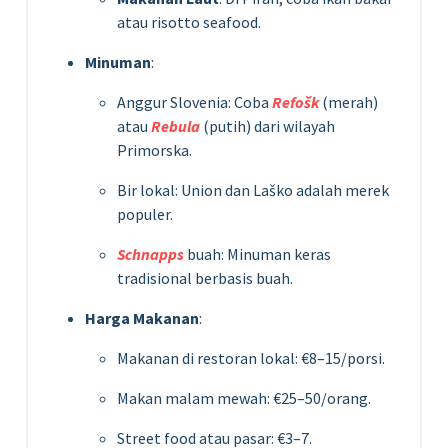
atau risotto seafood.
Minuman
:
Anggur Slovenia: Coba
Refošk
(merah)
atau
Rebula
(putih) dari wilayah
Primorska.
Bir lokal: Union dan Laško adalah merek
populer.
Schnapps
buah: Minuman keras
tradisional berbasis buah.
Harga Makanan
:
Makanan di restoran lokal: €8–15/porsi.
Makan malam mewah: €25–50/orang.
Street food atau pasar: €3–7.