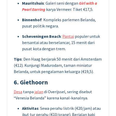
Mauritshuis
: Galeri seni dengan
Girl with a
Pearl Earring
karya Vermeer. Tiket €17,5.
Binnenhof
: Kompleks parlemen Belanda,
pusat politik negara.
Scheveningen Beach
:
Pantai
populer untuk
bersantai atau berselancar, 15 menit dari
pusat kota dengan trem.
Tips
: Den Haag berjarak 50 menit dari Amsterdam
(€12). Kunjungi Madurodam, taman miniatur
Belanda, untuk pengalaman keluarga (€19,5).
6. Giethoorn
Desa
tanpa
jalan
di Overijssel, sering disebut
“Venesia Belanda” karena kanal-kanalnya.
Aktivitas
: Sewa perahu listrik (€20/jam) atau
ikut tur perahu (€10/orang). Berjalan kaki