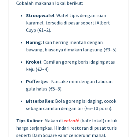
Cobalah makanan lokal berikut:
Stroopwafel
: Wafel tipis dengan isian
karamel, tersedia di pasar seperti Albert
Cuyp (€1–2).
Haring
: Ikan herring mentah dengan
bawang, biasanya dimakan langsung (€3–5).
Kroket
: Camilan goreng berisi daging atau
keju (€2–4).
Poffertjes
: Pancake mini dengan taburan
gula halus (€5–8).
Bitterballen
: Bola goreng isi daging, cocok
sebagai camilan dengan bir (€6–10 porsi).
Tips Kuliner
: Makan di
eetcafé
(kafe lokal) untuk
harga terjangkau. Hindari restoran di pusat turis
seperti Dam Square yang cenderung mahal.