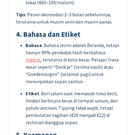
lokal (€60–100/malam).
Tips
: Pesan akomodasi 2–3 bulan sebelumnya,
terutama untuk musim semi dan musim panas.
4. Bahasa dan Etiket
Bahasa
: Bahasa resmi adalah Belanda, tetapi
hampir 90% penduduk fasih berbahasa
Inggris
, terutama di kota besar. Pelajari frasa
dasar seperti “Dank je” (terima kasih) atau
“Goedemorgen” (selamat pagi) untuk
menunjukkan sopan santun.
Etiket
: Beri salam saat memasuki toko kecil,
hindari berbicara keras di tempat umum, dan
patuhi antrean. Tipping tidak wajib, tetapi
pembulatan tagihan (€20 menjadi €22) di
restoran dianggap sopan.
5. Keamanan