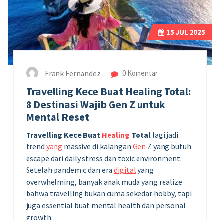
15
JUL 2025
Frank Fernandez
0 Komentar
Travelling Kece Buat Healing Total:
8 Destinasi Wajib Gen Z untuk
Mental Reset
Travelling Kece Buat
Healing
Total
lagi jadi
trend
yang
massive di kalangan
Gen
Z yang butuh
escape dari daily stress dan toxic environment.
Setelah pandemic dan era
digital
yang
overwhelming, banyak anak muda yang realize
bahwa travelling bukan cuma sekedar hobby, tapi
juga essential buat mental health dan personal
growth.