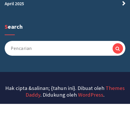
April 2025
Search
Pencarian
untuk:
Hak cipta &salinan; {tahun ini}. Dibuat oleh
Themes
Daddy
. Didukung oleh
WordPress
.