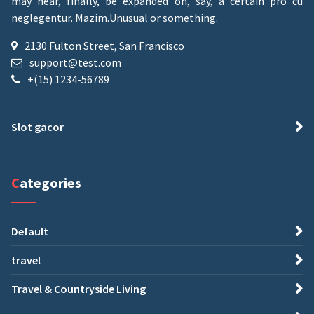
may hear, finally, be expanded on, say, a certain pro cu
neglegentur.
Mazim.Unusual or something.
2130 Fulton Street, San Francisco
support@test.com
+(15) 1234-56789
Slot gacor
Categories
Default
travel
Travel & Countryside Living