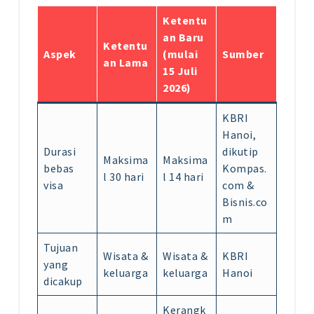
Ketentu
an Baru
Ketentu
Aspek
(mulai
Sumber
an Lama
15 Juli
2026)
KBRI
Hanoi,
Durasi
dikutip
Maksima
Maksima
bebas
Kompas.
l 30 hari
l 14 hari
visa
com &
Bisnis.co
m
Tujuan
Wisata &
Wisata &
KBRI
yang
keluarga
keluarga
Hanoi
dicakup
Kerangk