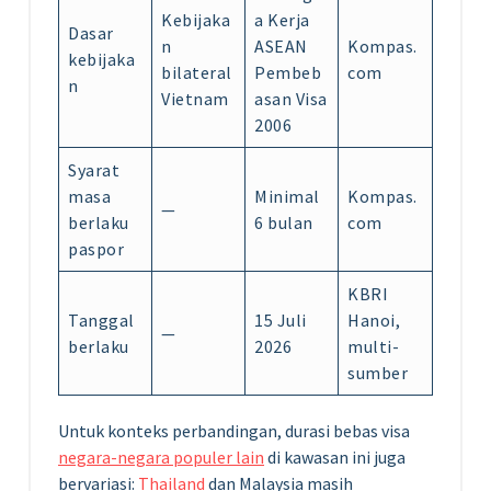
Kebijaka
a Kerja
Dasar
n
ASEAN
Kompas.
kebijaka
bilateral
Pembeb
com
n
Vietnam
asan Visa
2006
Syarat
masa
Minimal
Kompas.
—
berlaku
6 bulan
com
paspor
KBRI
Tanggal
15 Juli
Hanoi,
—
berlaku
2026
multi-
sumber
Untuk konteks perbandingan, durasi bebas visa
negara-negara populer lain
di kawasan ini juga
bervariasi:
Thailand
dan Malaysia masih