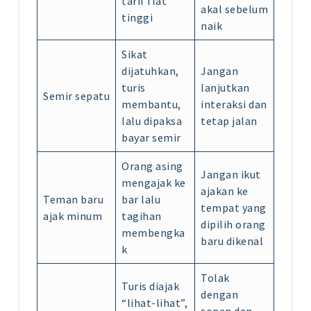
tarif flat
akal sebelum
tinggi
naik
Sikat
dijatuhkan,
Jangan
turis
lanjutkan
Semir sepatu
membantu,
interaksi dan
lalu dipaksa
tetap jalan
bayar semir
Orang asing
Jangan ikut
mengajak ke
ajakan ke
Teman baru
bar lalu
tempat yang
ajak minum
tagihan
dipilih orang
membengka
baru dikenal
k
Tolak
Turis diajak
dengan
“lihat-lihat”,
sopan dan