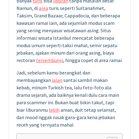
banyak
turis
bisa
liburan
tanpa masalah besar.
Namun, di
area
turis seperti Sultanahmet,
Taksim, Grand Bazaar, Cappadocia, dan beberapa
kawasan ramai lain, ada sejumlah modus scam
yang sering menyasar wisatawan asing. Situs
informasi wisata Istanbul mencatat beberapa
modus umum seperti taksi mahal, semir sepatu
jebakan, ajakan minum dari orang asing, biaya
restoran
tersembunyi
, hingga copet di area ramai.
Jadi, sebelum kamu berangkat dan
membayangkan
jalan
santai sambil makan
kebab, minum Turkish tea, lalu foto-foto ala
drama sejarah, ada baiknya kenali dulu cara main
para scammer ini. Bukan buat bikin takut, tapi
biar liburanmu
lebih
aman, duit tetap selamat,
dan mood nggak rusak gara-gara kena jebakan
receh yang ternyata mahal.