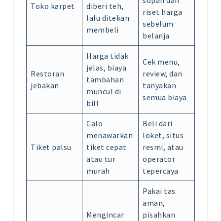
Toko karpet
diberi teh,
riset harga
lalu ditekan
sebelum
membeli
belanja
Harga tidak
Cek menu,
jelas, biaya
Restoran
review, dan
tambahan
jebakan
tanyakan
muncul di
semua biaya
bill
Calo
Beli dari
menawarkan
loket, situs
Tiket palsu
tiket cepat
resmi, atau
atau tur
operator
murah
tepercaya
Pakai tas
aman,
Mengincar
pisahkan