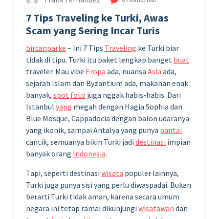
7 Tips Traveling ke Turki, Awas
Scam yang Sering Incar Turis
bircanparke
– Ini 7 Tips
Traveling
ke Turki biar
tidak di tipu. Turki itu paket lengkap banget
buat
traveler. Mau vibe
Eropa
ada, nuansa
Asia
ada,
sejarah Islam dan Byzantium ada, makanan enak
banyak,
spot
foto
juga nggak habis-habis. Dari
Istanbul
yang
megah dengan Hagia Sophia dan
Blue Mosque, Cappadocia dengan balon udaranya
yang ikonik, sampai Antalya yang punya
pantai
cantik, semuanya bikin Turki jadi
destinasi
impian
banyak orang
Indonesia
.
Tapi, seperti destinasi
wisata
populer lainnya,
Turki juga punya sisi yang perlu diwaspadai. Bukan
berarti Turki tidak aman, karena secara umum
negara ini tetap ramai dikunjungi
wisatawan
dan